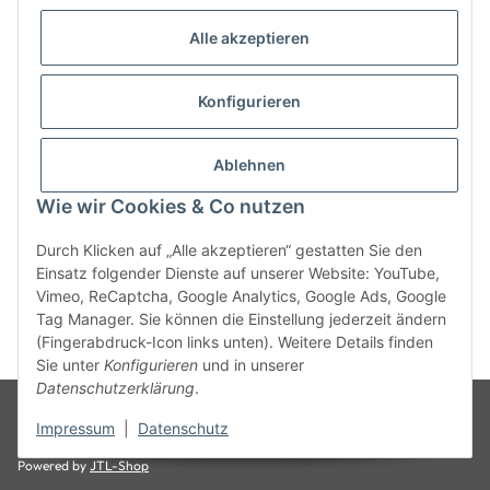
Alle akzeptieren
Konfigurieren
Informationen
Ablehnen
Gesetzliche Informationen
Wie wir Cookies & Co nutzen
Durch Klicken auf „Alle akzeptieren“ gestatten Sie den
Einsatz folgender Dienste auf unserer Website: YouTube,
Vimeo, ReCaptcha, Google Analytics, Google Ads, Google
Tag Manager. Sie können die Einstellung jederzeit ändern
(Fingerabdruck-Icon links unten). Weitere Details finden
* Alle Preise zzgl. gesetzlicher USt., zzgl.
Versand
Sie unter
Konfigurieren
und in unserer
Datenschutzerklärung
.
© 2025 Cadeju GmbH, alle Rechte vorbehalten
Unsere Angebote gelten
ausschließlich für den gewerblichen Bedarf von Handel, Handwerk, Industrie,
Impressum
|
Datenschutz
Behörden, Gewerbe und Selbständigen.
Powered by
JTL-Shop