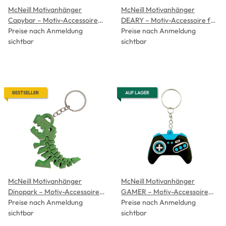
McNeill Motivanhänger
McNeill Motivanhänger
Capybar – Motiv-Accessoire
DEARY – Motiv-Accessoire für
für Schulranzen, Etui &
Preise nach Anmeldung
Schulranzen, Etui &
Preise nach Anmeldung
Sportbeutel
sichtbar
Sportbeutel
sichtbar
BESTSELLER
AUF LAGER
McNeill Motivanhänger
McNeill Motivanhänger
Dinopark – Motiv-Accessoire
GAMER – Motiv-Accessoire
für Schulranzen, Etui &
Preise nach Anmeldung
für Schulranzen, Etui &
Preise nach Anmeldung
Sportbeutel
sichtbar
Sportbeutel
sichtbar