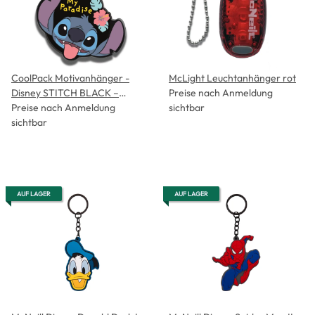
CoolPack Motivanhänger -
McLight Leuchtanhänger rot
Disney STITCH BLACK –
Preise nach Anmeldung
Motiv-Accessoire für
Preise nach Anmeldung
sichtbar
Schulranzen, Etui &
sichtbar
Sportbeutel
AUF LAGER
AUF LAGER