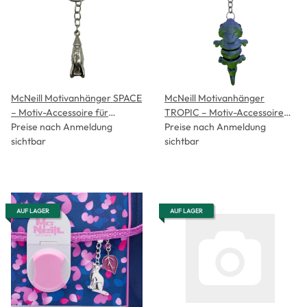
McNeill Motivanhänger SPACE
McNeill Motivanhänger
– Motiv-Accessoire für
TROPIC – Motiv-Accessoire
Schulranzen, Etui &
Preise nach Anmeldung
für Schulranzen, Etui &
Preise nach Anmeldung
Sportbeutel
sichtbar
Sportbeutel
sichtbar
AUF LAGER
AUF LAGER