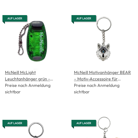
AUF LAGER
AUF LAGER
McNeill McLight
McNeill Motivanhänger BEAR
Leuchtanhänger grün -
– Motiv-Accessoire für
Kollektion 2026-
Preise nach Anmeldung
Schulranzen, Etui &
Preise nach Anmeldung
sichtbar
Sportbeutel
sichtbar
AUF LAGER
AUF LAGER