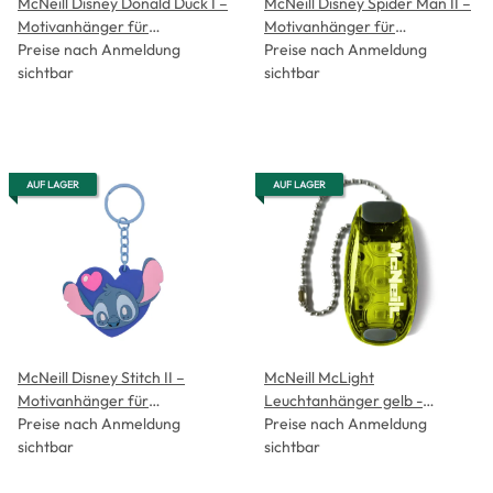
McNeill Disney Donald Duck I –
McNeill Disney Spider Man II –
Motivanhänger für
Motivanhänger für
Schulranzen und Schlüssel
Preise nach Anmeldung
Schulranzen und Schlüssel
Preise nach Anmeldung
sichtbar
sichtbar
AUF LAGER
AUF LAGER
McNeill Disney Stitch II –
McNeill McLight
Motivanhänger für
Leuchtanhänger gelb -
Schulranzen und Schlüssel
Preise nach Anmeldung
Kollektion 2026-
Preise nach Anmeldung
sichtbar
sichtbar