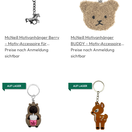
McNeill Motivanhänger Berry
McNeill Motivanhänger
– Motiv-Accessoire für
BUDDY – Motiv-Accessoire
Schulranzen, Etui &
Preise nach Anmeldung
für Schulranzen, Etui &
Preise nach Anmeldung
Sportbeutel
sichtbar
Sportbeutel
sichtbar
AUF LAGER
AUF LAGER