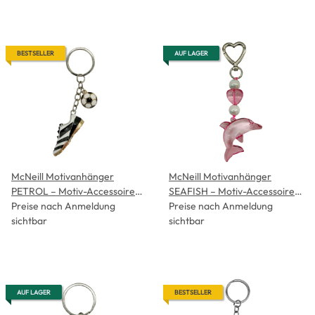
BESTSELLER
AUF LAGER
McNeill Motivanhänger
McNeill Motivanhänger
PETROL – Motiv-Accessoire
SEAFISH – Motiv-Accessoire
für Schulranzen, Etui &
Preise nach Anmeldung
für Schulranzen, Etui &
Preise nach Anmeldung
Sportbeutel
sichtbar
Sportbeutel
sichtbar
AUF LAGER
BESTSELLER