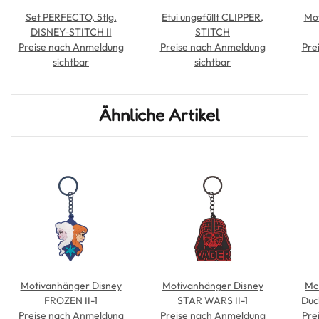
Set PERFECTO, 5tlg.
Etui ungefüllt CLIPPER,
Mot
DISNEY-STITCH II
STITCH
Preise nach Anmeldung
Preise nach Anmeldung
Pre
sichtbar
sichtbar
Ähnliche Artikel
Motivanhänger Disney
Motivanhänger Disney
McN
FROZEN II-1
STAR WARS II-1
Duc
Preise nach Anmeldung
Preise nach Anmeldung
Pre
f