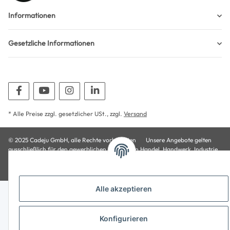
Informationen
Gesetzliche Informationen
* Alle Preise zzgl. gesetzlicher USt., zzgl.
Versand
© 2025 Cadeju GmbH, alle Rechte vorbehalten
Unsere Angebote gelten
ausschließlich für den gewerblichen Bedarf von Handel, Handwerk, Industrie,
Behörden, Gewerbe und Selbständigen.
Powered by
JTL-Shop
Alle akzeptieren
Konfigurieren