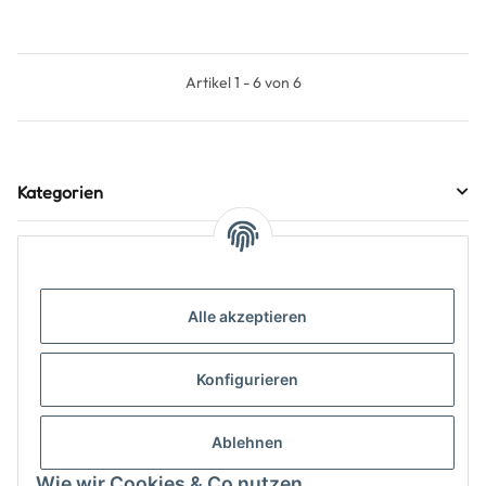
Artikel 1 - 6 von 6
Kategorien
Alle akzeptieren
Konfigurieren
Informationen
Ablehnen
Gesetzliche Informationen
Wie wir Cookies & Co nutzen