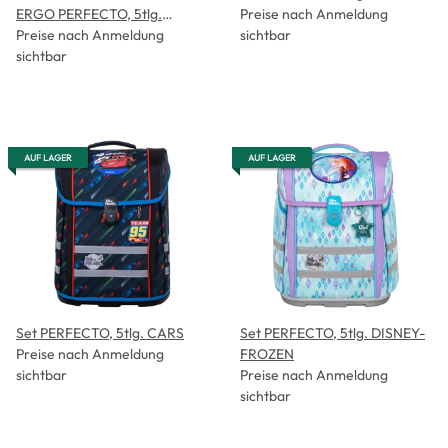
ERGO PERFECTO, 5tlg.
Preise nach Anmeldung
STITCH BLACK -Kollektion
Preise nach Anmeldung
sichtbar
2026-
sichtbar
AUF LAGER
AUF LAGER
Set PERFECTO, 5tlg. CARS
Set PERFECTO, 5tlg. DISNEY-
Preise nach Anmeldung
FROZEN
sichtbar
Preise nach Anmeldung
sichtbar