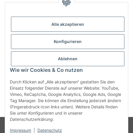
Alle akzeptieren
Konfigurieren
Informationen
Ablehnen
Gesetzliche Informationen
Wie wir Cookies & Co nutzen
Durch Klicken auf „Alle akzeptieren“ gestatten Sie den
Einsatz folgender Dienste auf unserer Website: YouTube,
Vimeo, ReCaptcha, Google Analytics, Google Ads, Google
Tag Manager. Sie können die Einstellung jederzeit ändern
(Fingerabdruck-Icon links unten). Weitere Details finden
* Alle Preise zzgl. gesetzlicher USt., zzgl.
Versand
Sie unter
Konfigurieren
und in unserer
Datenschutzerklärung
.
© 2025 Cadeju GmbH, alle Rechte vorbehalten
Unsere Angebote gelten
ausschließlich für den gewerblichen Bedarf von Handel, Handwerk, Industrie,
Impressum
|
Datenschutz