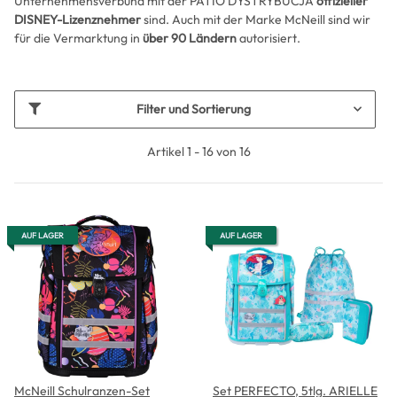
Unternehmensverbund mit der PATIO DYSTRYBUCJA
offizieller
DISNEY-Lizenznehmer
sind. Auch mit der Marke McNeill sind wir
für die Vermarktung in
über 90 Ländern
autorisiert.
Filter und Sortierung
Artikel 1 - 16 von 16
AUF LAGER
AUF LAGER
McNeill Schulranzen-Set
Set PERFECTO, 5tlg. ARIELLE