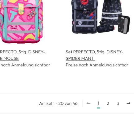
ERFECTO, 5tlg. DISNEY-
Set PERFECTO, 5tlg. DISNEY-
IE MOUSE
SPIDER MAN II
e nach Anmeldung sichtbar
Preise nach Anmeldung sichtbar
Artikel 1 - 20 von 46
1
2
3