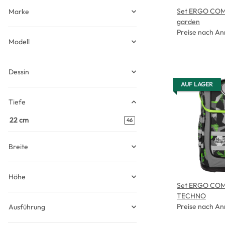
Set ERGO COMP
Marke
garden
Preise nach An
Modell
Dessin
AUF LAGER
Tiefe
22 cm
Artikel gefunden
46
Breite
Höhe
Set ERGO COM
TECHNO
Preise nach An
Ausführung