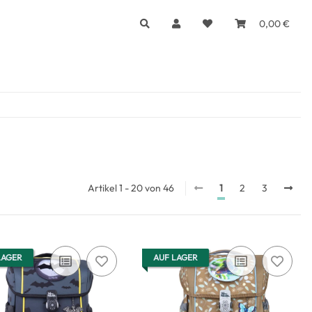
0,00 €
Artikel 1 - 20 von 46
1
2
3
LAGER
AUF LAGER