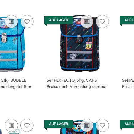
AUF LAGER
AUF 
 5tlg. BUBBLE
Set PERFECTO, 5tlg. CARS
Set P
meldung sichtbar
Preise nach Anmeldung sichtbar
Preis
AUF LAGER
AUF 