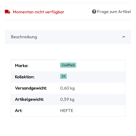
Frage zum Artikel
Momentan nicht verfügbar
Beschreibung
Produkteigenschaft
Wert
Marke:
CoolPack
Kollektion:
24
Versandgewicht:
0,60 kg
Artikelgewicht:
0,59
kg
Art:
HEFTE