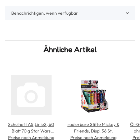
Benachrichtigen, wenn verfügbar
Ähnliche Artikel
Schulheft A5,Linie2, 60
radierbare Stifte Mickey &
Öl-G
Blatt 70 g Star Wars
Friends, Displ.36 St.
ohn
Preise nach Anmeldung
BLACK VE6
Preise nach Anmeldung
Pre