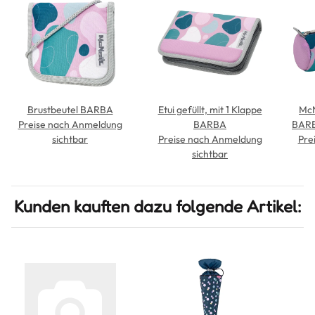
Brustbeutel BARBA
Etui gefüllt, mit 1 Klappe
McN
Preise nach Anmeldung
BARBA
BARB
sichtbar
Preise nach Anmeldung
2026
Pre
sichtbar
Kunden kauften dazu folgende Artikel: