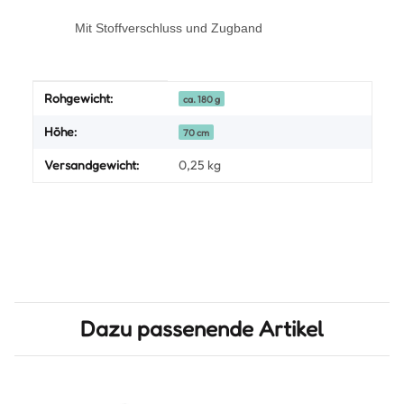
Mit Stoffverschluss und Zugband
Produkteigenschaft
Wert
Rohgewicht:
ca. 180 g
Höhe:
70 cm
Versandgewicht:
0,25 kg
Dazu passenende Artikel