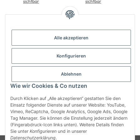
sichtbar
Hauptfächern &
sichtbar
Polsterung
Alle akzeptieren
Konfigurieren
Informationen
Ablehnen
Gesetzliche Informationen
Wie wir Cookies & Co nutzen
Durch Klicken auf „Alle akzeptieren“ gestatten Sie den
Einsatz folgender Dienste auf unserer Website: YouTube,
Vimeo, ReCaptcha, Google Analytics, Google Ads, Google
Tag Manager. Sie können die Einstellung jederzeit ändern
(Fingerabdruck-Icon links unten). Weitere Details finden
* Alle Preise zzgl. gesetzlicher USt., zzgl.
Versand
Sie unter
Konfigurieren
und in unserer
Datenschutzerklärung
.