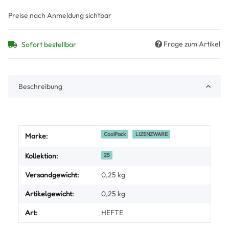
Preise nach Anmeldung sichtbar
Frage zum Artikel
Sofort bestellbar
Beschreibung
Produkteigenschaft
Wert
CoolPack
LIZENZWARE
Marke:
Kollektion:
25
Versandgewicht:
0,25 kg
Artikelgewicht:
0,25
kg
Art:
HEFTE