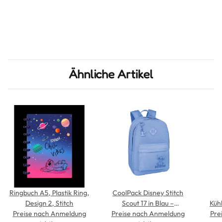
Ähnliche Artikel
Ringbuch A5, Plastik Ring,
CoolPack Disney Stitch
Design 2, Stitch
Scout 17 in Blau –
Küh
Preise nach Anmeldung
Preise nach Anmeldung
Schulrucksack mit 2
Pre
S