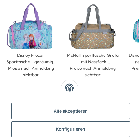
Disney Frozen
McNeill Sporttasche Greta
Disne
Sporttasche – geräumige
– mit Nassfach,
– g
Tasche für Schule, Sport &
Preise nach Anmeldung
Preise nach Anmeldung
Kordelzugtaschen &
Pre
Sch
Freizeit mit Nassfach
sichtbar
verstellbarem
sichtbar
Umhängegurt
Alle akzeptieren
Konfigurieren