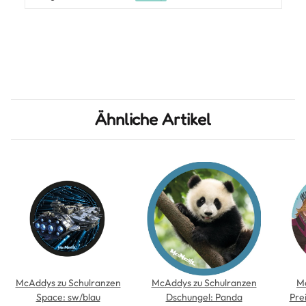
Ähnliche Artikel
McAddys zu Schulranzen
McAddys zu Schulranzen
M
Space: sw/blau
Dschungel: Panda
Pre