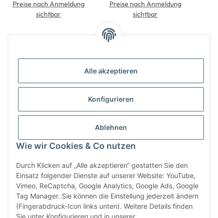
Preise nach Anmeldung
Preise nach Anmeldung
sichtbar
sichtbar
Alle akzeptieren
Konfigurieren
Informationen
Ablehnen
Gesetzliche Informationen
Wie wir Cookies & Co nutzen
Durch Klicken auf „Alle akzeptieren“ gestatten Sie den
Einsatz folgender Dienste auf unserer Website: YouTube,
Vimeo, ReCaptcha, Google Analytics, Google Ads, Google
Tag Manager. Sie können die Einstellung jederzeit ändern
(Fingerabdruck-Icon links unten). Weitere Details finden
* Alle Preise zzgl. gesetzlicher USt., zzgl.
Versand
Sie unter
Konfigurieren
und in unserer