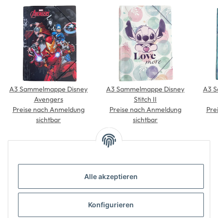
A3 Sammelmappe Disney
A3 Sammelmappe Disney
A3 S
Avengers
Stitch II
Preise nach Anmeldung
Preise nach Anmeldung
Pre
sichtbar
sichtbar
Alle akzeptieren
Konfigurieren