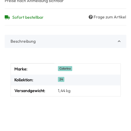
Preise nach Anmeldung sichtbar
Frage zum Artikel
Sofort bestellbar
Beschreibung
Produkteigenschaft
Wert
Marke:
Colorino
Kollektion:
24
Versandgewicht:
1,44 kg