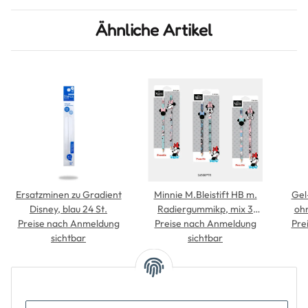
Ähnliche Artikel
Ersatzminen zu Gradient
Minnie M.Bleistift HB m.
Gel
Disney, blau 24 St.
Radiergummikp, mix 3
ohn
Preise nach Anmeldung
Preise nach Anmeldung
des. VE 12
Pre
sichtbar
sichtbar